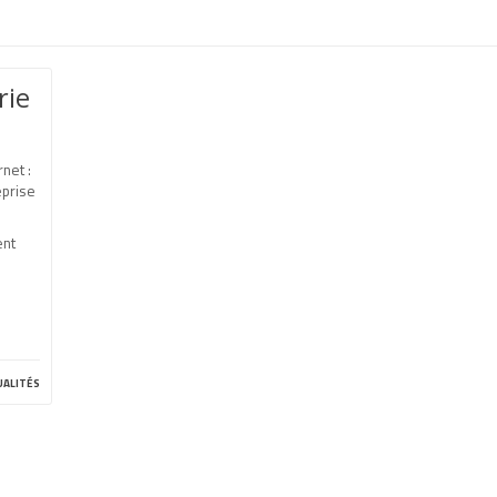
rie
net :
eprise
ent
ualités