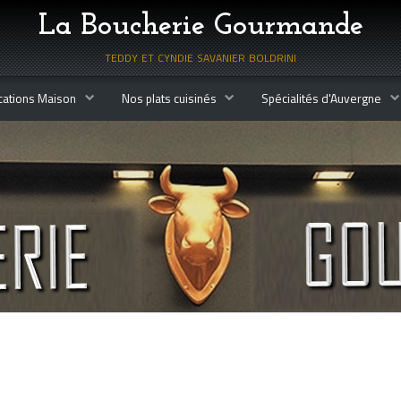
La Boucherie Gourmande
teddy et cyndie savanier boldrini
cations Maison
Nos plats cuisinés
Spécialités d'Auvergne