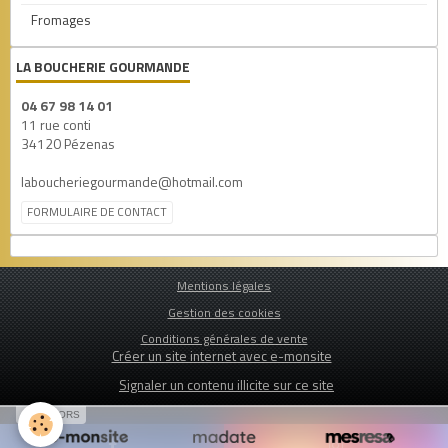
Fromages
LA BOUCHERIE GOURMANDE
04 67 98 14 01
11 rue conti
34120 Pézenas
laboucheriegourmande@hotmail.com
FORMULAIRE DE CONTACT
Mentions légales
Gestion des cookies
Conditions générales de vente
Créer un site internet avec e-monsite
Signaler un contenu illicite sur ce site
SPONSORS