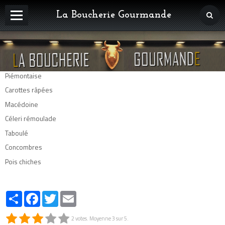
La Boucherie Gourmande
Accueil
Nos viandes
Piémontaise
Nos charcuteries
Carottes râpées
Fabrications Maison
Macédoine
Céleri rémoulade
Nos plats cuisinés
Taboulé
Spécialités d'Auvergne
Concombres
Fromages
Pois chiches
Epicerie fine
Partager
Facebook
Twitter
Email
Nos éleveurs
2
votes. Moyenne
3
sur 5.