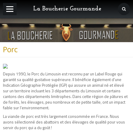
La Boucherie Gourmande
Accueil
Nos viandes
Nos charcuteries
Porc
Fabrications Maison
Nos plats cuisinés
Depuis 1990, le Porc du Limousin est reconnu par un Label Rouge qui
garantit sa qualité gustative supérieure. Il bénéficie également d’une
Spécialités d'Auvergne
Indication Géographie Protégée (IGP) qui assure un animal né et élevé
sur un territoire incluant les 3 départements du Limousin et certains
Fromages
cantons des départements limitrophes. Dans cette région de pâtures et
de forêts, les élevages, peu nombreux et de petite taille, ont un impact
Epicerie fine
faible sur l’environnement.
La viande de porc est très largement consommée en France. Nous
Nos éleveurs
avons sélectionné des abattoirs et des élevages de qualité pour vous
servir du porc qui a du goût !